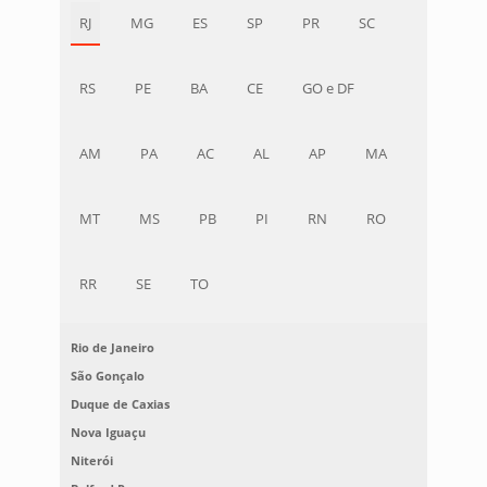
RJ
MG
ES
SP
PR
SC
RS
PE
BA
CE
GO e DF
AM
PA
AC
AL
AP
MA
MT
MS
PB
PI
RN
RO
RR
SE
TO
Rio de Janeiro
São Gonçalo
Duque de Caxias
Nova Iguaçu
Niterói